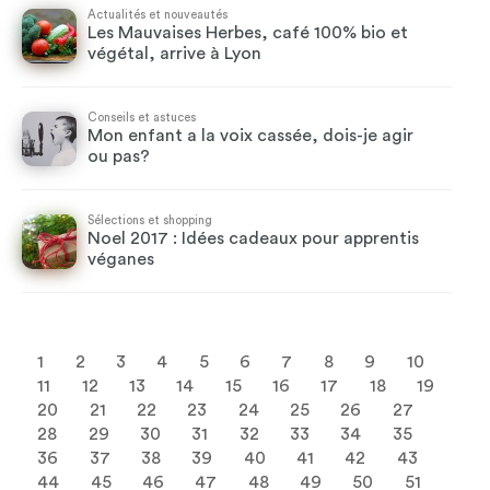
Actualités et nouveautés
Les Mauvaises Herbes, café 100% bio et
végétal, arrive à Lyon
Conseils et astuces
Mon enfant a la voix cassée, dois-je agir
ou pas?
Sélections et shopping
Noel 2017 : Idées cadeaux pour apprentis
véganes
1
2
3
4
5
6
7
8
9
10
11
12
13
14
15
16
17
18
19
20
21
22
23
24
25
26
27
28
29
30
31
32
33
34
35
36
37
38
39
40
41
42
43
44
45
46
47
48
49
50
51