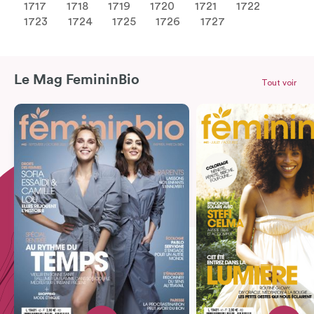
1717
1718
1719
1720
1721
1722
1723
1724
1725
1726
1727
Le Mag FemininBio
Tout voir