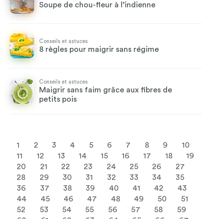
Soupe de chou-fleur à l’indienne
Conseils et astuces
8 règles pour maigrir sans régime
Conseils et astuces
Maigrir sans faim grâce aux fibres de
petits pois
1
2
3
4
5
6
7
8
9
10
11
12
13
14
15
16
17
18
19
20
21
22
23
24
25
26
27
28
29
30
31
32
33
34
35
36
37
38
39
40
41
42
43
44
45
46
47
48
49
50
51
52
53
54
55
56
57
58
59