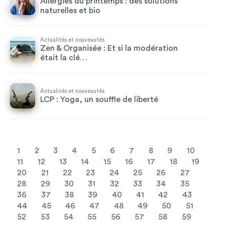
Allergies du printemps : des solutions
naturelles et bio
Actualités et nouveautés
Zen & Organisée : Et si la modération
était la clé…
Actualités et nouveautés
LCP : Yoga, un souffle de liberté
1
2
3
4
5
6
7
8
9
10
11
12
13
14
15
16
17
18
19
20
21
22
23
24
25
26
27
28
29
30
31
32
33
34
35
36
37
38
39
40
41
42
43
44
45
46
47
48
49
50
51
52
53
54
55
56
57
58
59