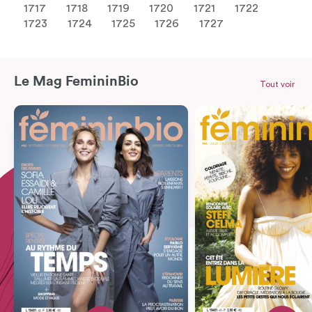
1717
1718
1719
1720
1721
1722
1723
1724
1725
1726
1727
Le Mag FemininBio
Tout voir